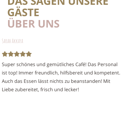
DAS SAGEN UNSERE
GÄSTE
ÜBER UNS
aya
janexmarp
chönes und gemütliches Café! Das Personal
Bin erf
! Immer freundlich, hilfsbereit und kompetent.
etwas g
s Essen lässt nichts zu beanstanden! Mit
positiv
ubereitet, frisch und lecker!
Frühstü
trocke
dazuset
möchte.
einfach
Bedienu